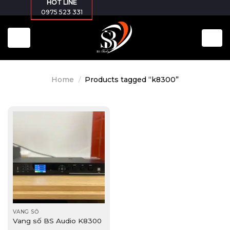
HOT LINE
Skip
0975 523 331
to
content
Home
/
Products tagged “k8300”
VANG SỐ
Vang số BS Audio K8300