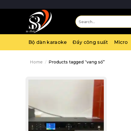
Skip
to
content
Search
for:
Bộ dàn karaoke
Đẩy công suất
Micro
Home
/
Products tagged “vang số”