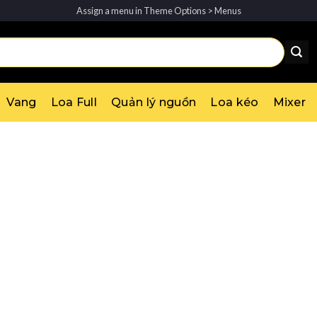
Assign a menu in Theme Options > Menus
Vang
Loa Full
Quản lý nguồn
Loa kéo
Mixer