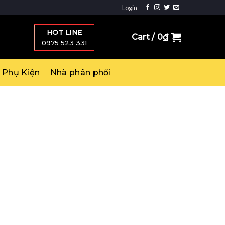
Login
HOT LINE
Cart /
0
₫
0975 523 331
Phụ Kiện
Nhà phân phối