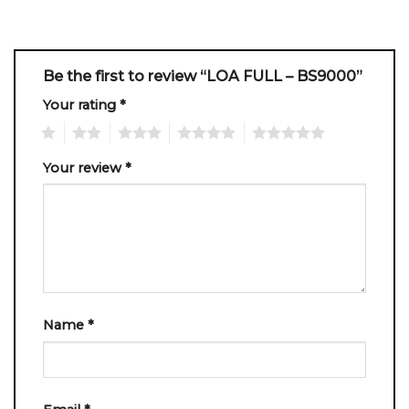
Be the first to review “LOA FULL – BS9000”
Your rating
*
1
2
3
4
5
Your review
*
Name
*