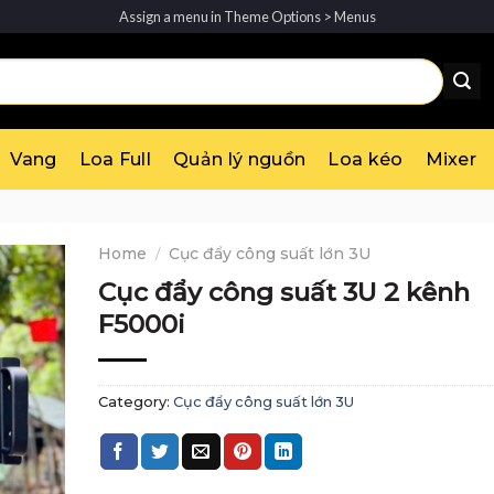
Assign a menu in Theme Options > Menus
Vang
Loa Full
Quản lý nguồn
Loa kéo
Mixer
Home
/
Cục đẩy công suất lớn 3U
Cục đẩy công suất 3U 2 kênh
F5000i
Category:
Cục đẩy công suất lớn 3U