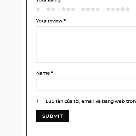
1
2
3
4
5
Your review
*
Name
*
Lưu tên của tôi, email, và trang web tron