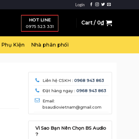
Login
HOT LINE
Cart /
0
₫
0975 523 331
Phụ Kiện
Nhà phân phối
Liên hệ CSKH :
0968 943 863
Đặt hàng ngay :
0968 943 863
Email:
bsaudiovietnam@gmail.com
Vì Sao Bạn Nên Chọn BS Audio
?