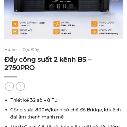
Home
/
Cục Đẩy
Đẩy công suất 2 kênh BS –
2750PRO
Thiết kế 32 sò – 8 Tụ
Công suất
800W/kênh có chế độ Bridge, khuếch
đại âm thanh mạnh mẽ
Mạch Class AB, tối ưu hóa hiệu suất và tiết kiệm