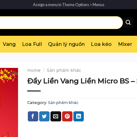
Assign a menu in Theme Options > Menus
Vang
Loa Full
Quản lý nguồn
Loa kéo
Mixer
Home
/
Sản phẩm khác
Đẩy Liền Vang Liền Micro BS –
Category:
Sản phẩm khác