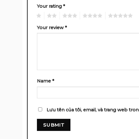
Your rating
*
1
2
3
4
5
Your review
*
Name
*
Lưu tên của tôi, email, và trang web tron