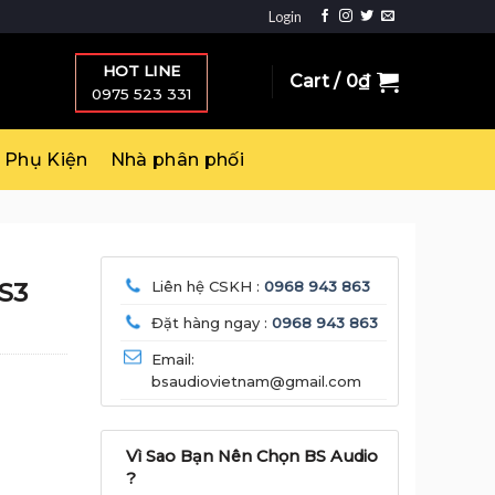
Login
HOT LINE
Cart /
0
₫
0975 523 331
Phụ Kiện
Nhà phân phối
 S3
Liên hệ CSKH :
0968 943 863
Đặt hàng ngay :
0968 943 863
Email:
bsaudiovietnam@gmail.com
Vì Sao Bạn Nên Chọn BS Audio
?