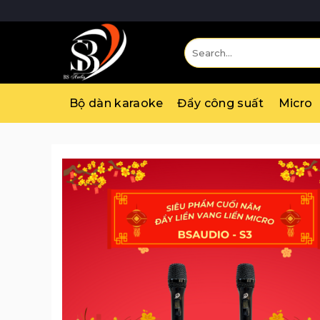
Skip
to
content
Search
for:
Bộ dàn karaoke
Đẩy công suất
Micro