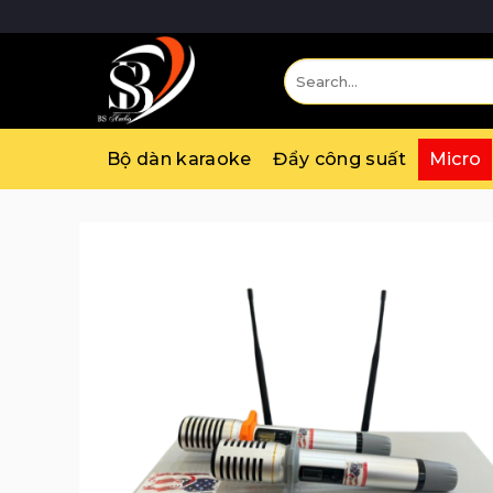
Skip
to
content
Search
for:
Bộ dàn karaoke
Đẩy công suất
Micro