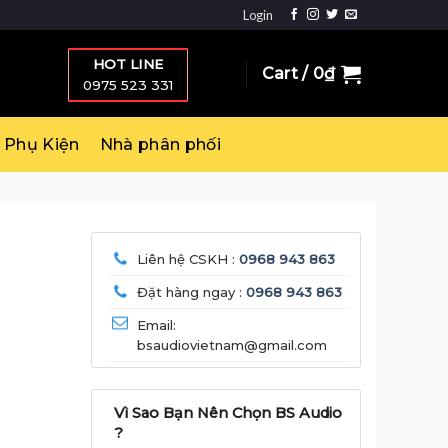
Login
HOT LINE
Cart /
0
₫
0975 523 331
Phụ Kiện
Nhà phân phối
Liên hệ CSKH :
0968 943 863
Đặt hàng ngay :
0968 943 863
Email:
bsaudiovietnam@gmail.com
Vì Sao Bạn Nên Chọn BS Audio
?