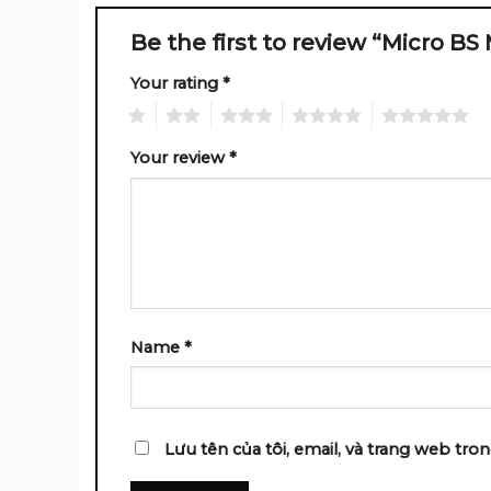
Be the first to review “Micro B
Your rating
*
1
2
3
4
5
Your review
*
Name
*
Lưu tên của tôi, email, và trang web tron