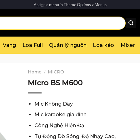
Assign a menu in Theme Options > Menus
Vang
Loa Full
Quản lý nguồn
Loa kéo
Mixer
Home
/
MICRO
Micro BS M600
Mic Không Dây
Mic karaoke gia đình
Công Nghệ Hiện Đại
Tự Động Dò Sóng, Độ Nhạy Cao,